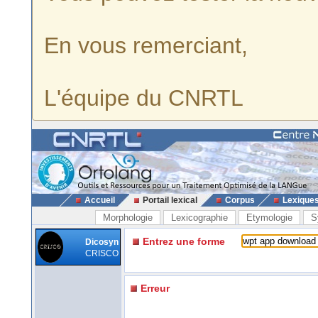
En vous remerciant,
L'équipe du CNRTL
Accueil
Portail lexical
Corpus
Lexique
Morphologie
Lexicographie
Etymologie
S
Entrez une forme
Dicosyn
CRISCO
Erreur