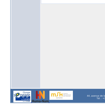
44, avenue de l
Tél. : 