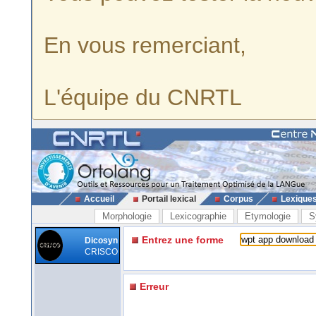
En vous remerciant,
L'équipe du CNRTL
Accueil
Portail lexical
Corpus
Lexique
Morphologie
Lexicographie
Etymologie
S
Entrez une forme
Dicosyn
CRISCO
Erreur