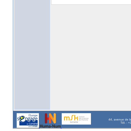
44, avenue de l
Tél. : 