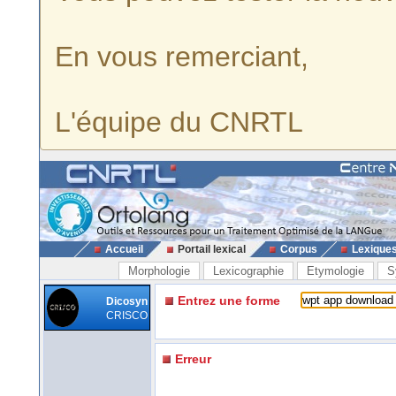
En vous remerciant,
L'équipe du CNRTL
Accueil
Portail lexical
Corpus
Lexique
Morphologie
Lexicographie
Etymologie
S
Entrez une forme
Dicosyn
CRISCO
Erreur