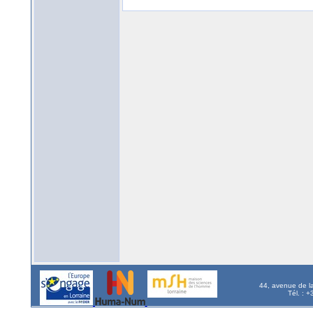
44, avenue de l
Tél. : 