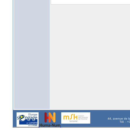
44, avenue de l
Tél. : 