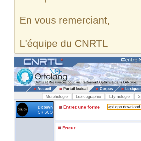
En vous remerciant,
L'équipe du CNRTL
Accueil
Portail lexical
Corpus
Lexique
Morphologie
Lexicographie
Etymologie
S
Entrez une forme
Dicosyn
CRISCO
Erreur