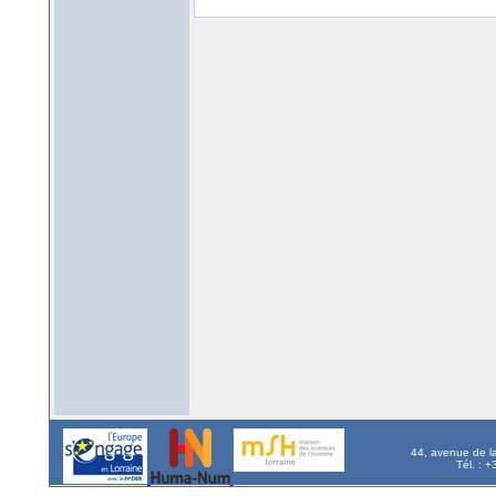
44, avenue de l
Tél. : 