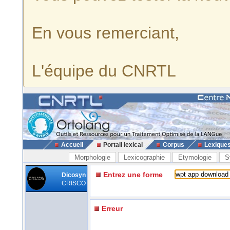
En vous remerciant,
L'équipe du CNRTL
Accueil
Portail lexical
Corpus
Lexique
Morphologie
Lexicographie
Etymologie
S
Entrez une forme
Dicosyn
CRISCO
Erreur