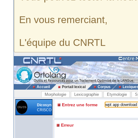
En vous remerciant,
L'équipe du CNRTL
Accueil
Portail lexical
Corpus
Lexique
Morphologie
Lexicographie
Etymologie
S
Entrez une forme
Dicosyn
CRISCO
Erreur