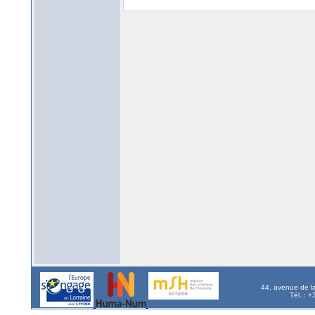
44, avenue de l
Tél. : 