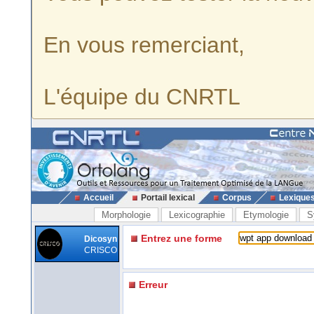
En vous remerciant,
L'équipe du CNRTL
Accueil
Portail lexical
Corpus
Lexique
Morphologie
Lexicographie
Etymologie
S
Entrez une forme
Dicosyn
CRISCO
Erreur