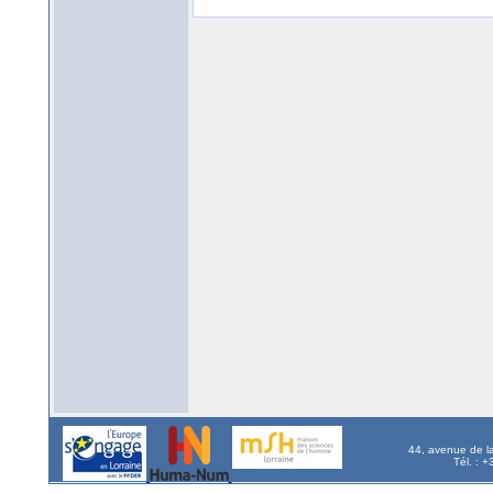
44, avenue de l
Tél. : 