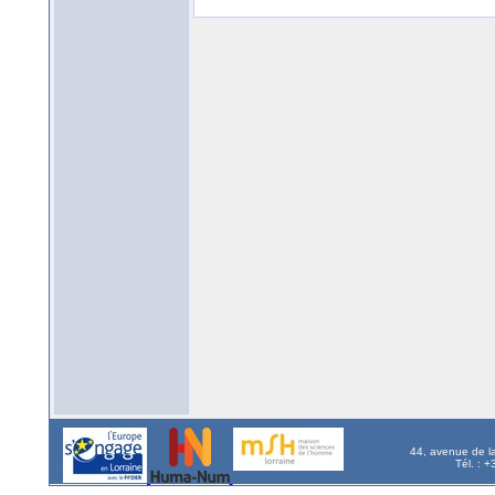
44, avenue de l
Tél. : 