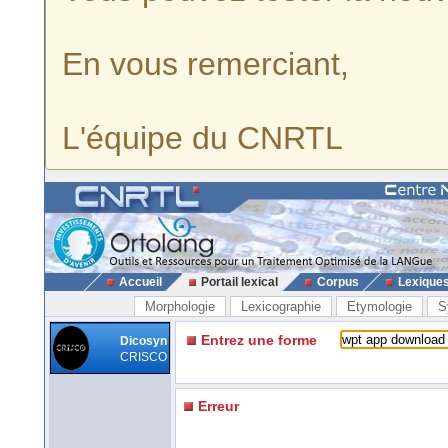
En vous remerciant,
L'équipe du CNRTL
Accueil
Portail lexical
Corpus
Lexique
Morphologie
Lexicographie
Etymologie
S
Entrez une forme
Dicosyn
CRISCO
Erreur