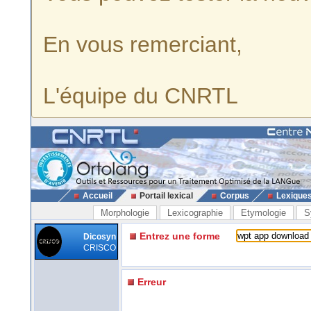
En vous remerciant,
L'équipe du CNRTL
Accueil
Portail lexical
Corpus
Lexique
Morphologie
Lexicographie
Etymologie
S
Entrez une forme
Dicosyn
CRISCO
Erreur