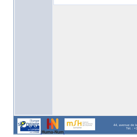
44, avenue de l
Tél. : 