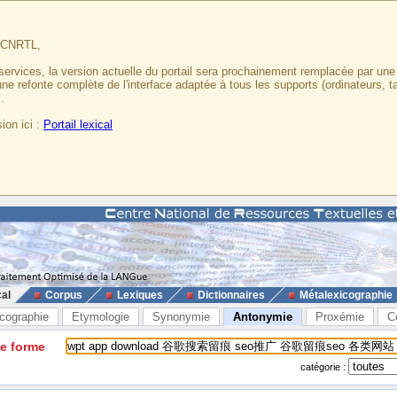
u CNRTL,
services, la version actuelle du portail sera prochainement remplacée par un
 une refonte complète de l'interface adaptée à tous les supports (ordinateurs, t
.
ion ici :
Portail lexical
cal
Corpus
Lexiques
Dictionnaires
Métalexicographie
cographie
Etymologie
Synonymie
Antonymie
Proxémie
C
ne forme
catégorie :