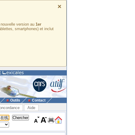
×
e nouvelle version au
1er
ablettes, smartphones) et inclut
Outils
Contact
oncordance
Aide