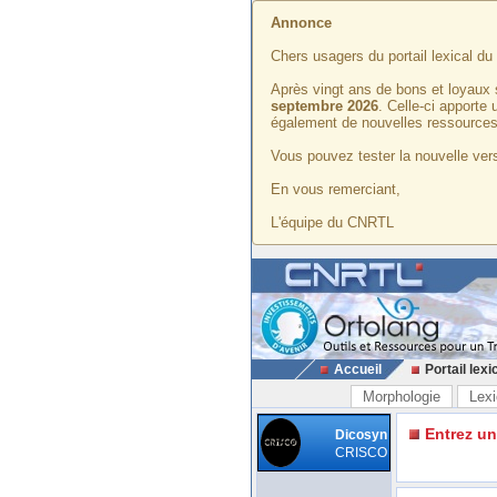
Annonce
Chers usagers du portail lexical d
Après vingt ans de bons et loyaux 
septembre 2026
. Celle-ci apporte
également de nouvelles ressources
Vous pouvez tester la nouvelle vers
En vous remerciant,
L'équipe du CNRTL
Accueil
Portail lexi
Morphologie
Lexi
Entrez u
Dicosyn
CRISCO