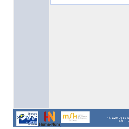
44, avenue de l
Tél. : 