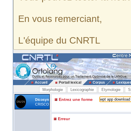
En vous remerciant,
L'équipe du CNRTL
Accueil
Portail lexical
Corpus
Lexique
Morphologie
Lexicographie
Etymologie
S
Entrez une forme
Dicosyn
CRISCO
Erreur