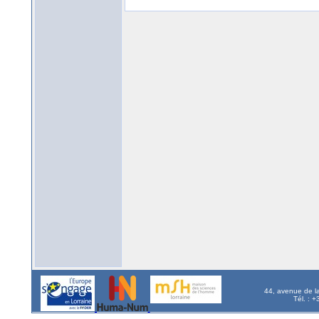
44, avenue de l
Tél. : 