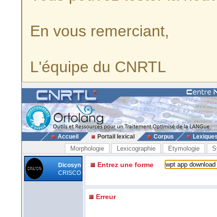
En vous remerciant,
L'équipe du CNRTL
Accueil
Portail lexical
Corpus
Lexique
Morphologie
Lexicographie
Etymologie
S
Entrez une forme
Dicosyn
CRISCO
Erreur