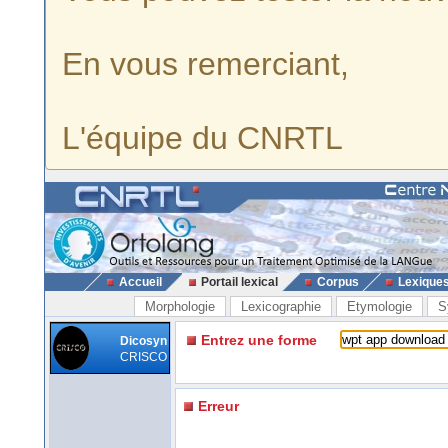
En vous remerciant,
L'équipe du CNRTL
Accueil
Portail lexical
Corpus
Lexique
Morphologie
Lexicographie
Etymologie
S
Entrez une forme
Dicosyn
CRISCO
Erreur