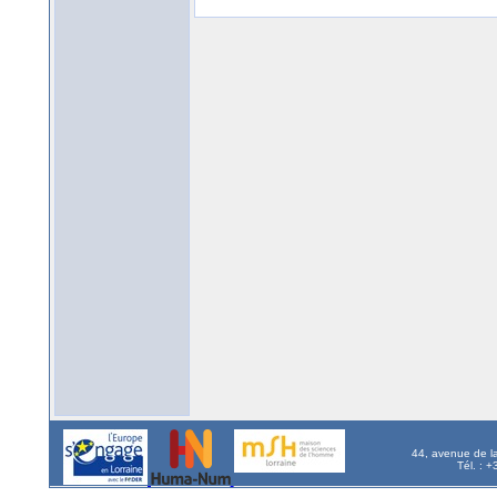
44, avenue de l
Tél. : 