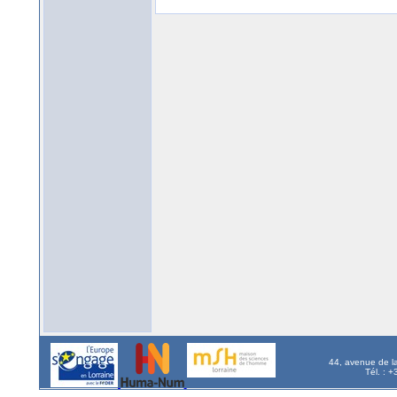
44, avenue de l
Tél. : 