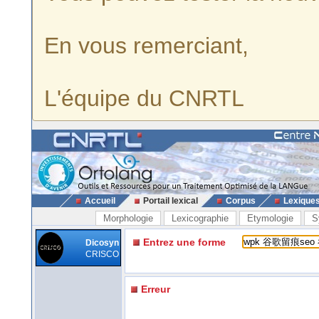
En vous remerciant,
L'équipe du CNRTL
Accueil
Portail lexical
Corpus
Lexique
Morphologie
Lexicographie
Etymologie
S
Entrez une forme
Dicosyn
CRISCO
Erreur