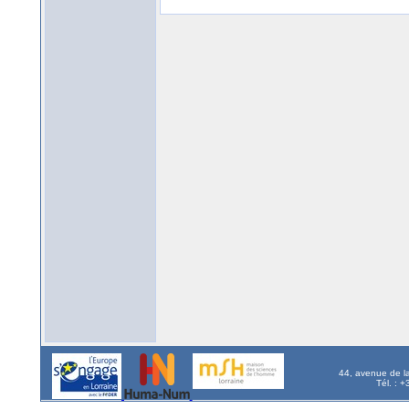
44, avenue de l
Tél. : 