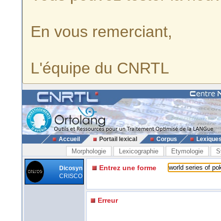
En vous remerciant,
L'équipe du CNRTL
Accueil
Portail lexical
Corpus
Lexique
Morphologie
Lexicographie
Etymologie
S
Entrez une forme
Dicosyn
CRISCO
Erreur