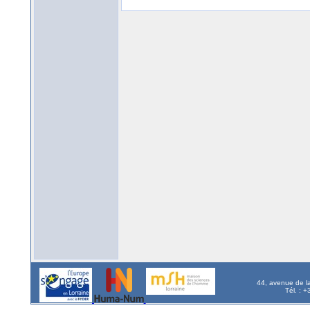
44, avenue de l
Tél. : 