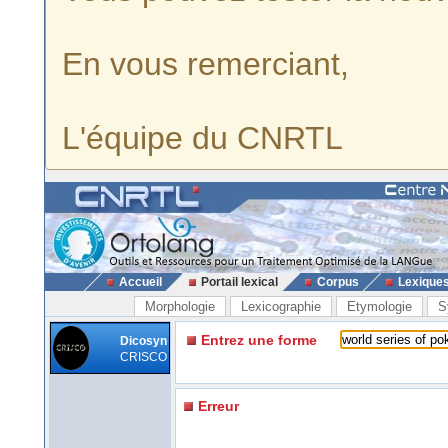
En vous remerciant,
L'équipe du CNRTL
Accueil
Portail lexical
Corpus
Lexique
Morphologie
Lexicographie
Etymologie
S
Entrez une forme
Dicosyn
CRISCO
Erreur