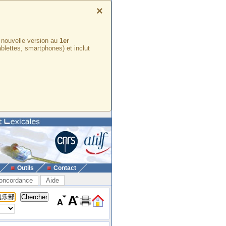
×
e nouvelle version au
1er
ablettes, smartphones) et inclut
Outils
Contact
oncordance
Aide