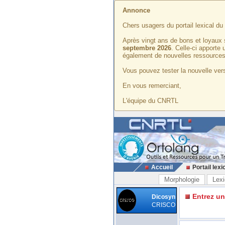
Annonce
Chers usagers du portail lexical d
Après vingt ans de bons et loyaux 
septembre 2026
. Celle-ci apporte
également de nouvelles ressources
Vous pouvez tester la nouvelle vers
En vous remerciant,
L'équipe du CNRTL
Accueil
Portail lexi
Morphologie
Lexi
Entrez u
Dicosyn
CRISCO