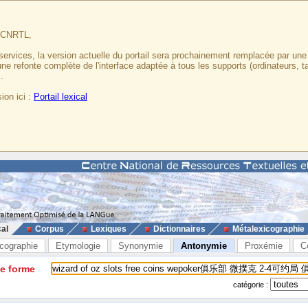
u CNRTL,
services, la version actuelle du portail sera prochainement remplacée par un
 une refonte complète de l'interface adaptée à tous les supports (ordinateurs, t
.
ion ici :
Portail lexical
cal
Corpus
Lexiques
Dictionnaires
Métalexicographie
cographie
Etymologie
Synonymie
Antonymie
Proxémie
C
ne forme
catégorie :