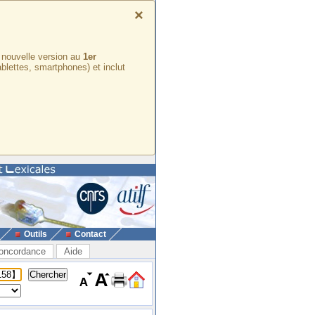
×
e nouvelle version au
1er
ablettes, smartphones) et inclut
Outils
Contact
oncordance
Aide