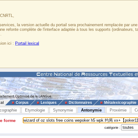
u CNRTL,
services, la version actuelle du portail sera prochainement remplacée par un
 une refonte complète de l'interface adaptée à tous les supports (ordinateurs, t
.
ion ici :
Portail lexical
cal
Corpus
Lexiques
Dictionnaires
Métalexicographie
cographie
Etymologie
Synonymie
Antonymie
Proxémie
C
ne forme
catégorie :