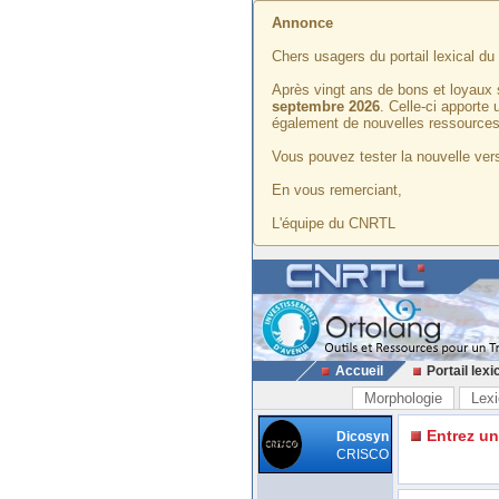
Annonce
Chers usagers du portail lexical d
Après vingt ans de bons et loyaux 
septembre 2026
. Celle-ci apporte
également de nouvelles ressources
Vous pouvez tester la nouvelle vers
En vous remerciant,
L'équipe du CNRTL
Accueil
Portail lexi
Morphologie
Lexi
Entrez u
Dicosyn
CRISCO