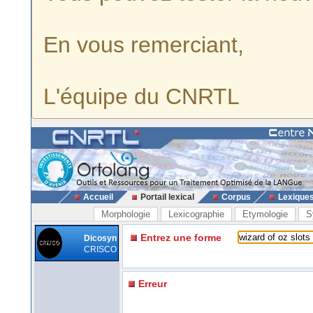
En vous remerciant,
L'équipe du CNRTL
Accueil
Portail lexical
Corpus
Lexique
Morphologie
Lexicographie
Etymologie
S
Entrez une forme
Dicosyn
CRISCO
Erreur