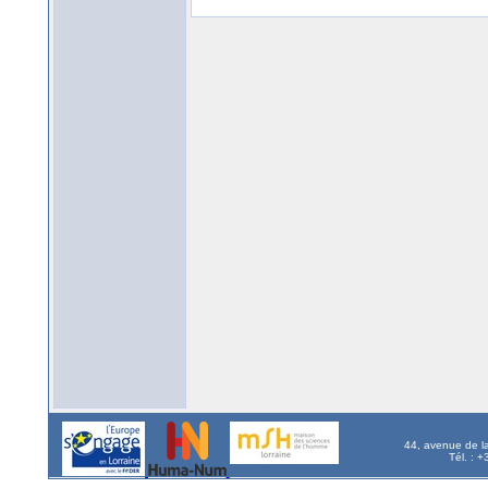
44, avenue de l
Tél. : 