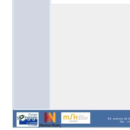
44, avenue de l
Tél. : 