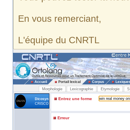
En vous remerciant,
L'équipe du CNRTL
Accueil
Portail lexical
Corpus
Lexique
Morphologie
Lexicographie
Etymologie
S
Entrez une forme
Dicosyn
CRISCO
Erreur