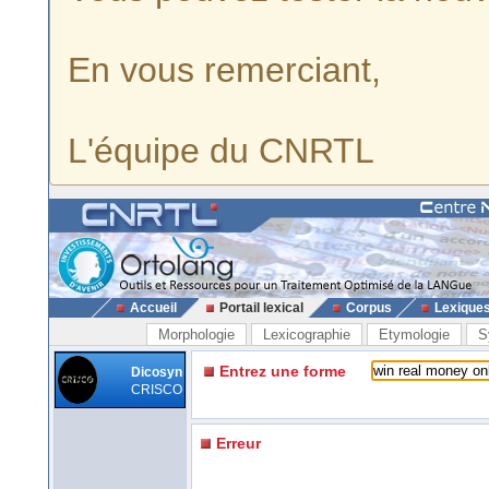
En vous remerciant,
L'équipe du CNRTL
Accueil
Portail lexical
Corpus
Lexique
Morphologie
Lexicographie
Etymologie
S
Entrez une forme
Dicosyn
CRISCO
Erreur