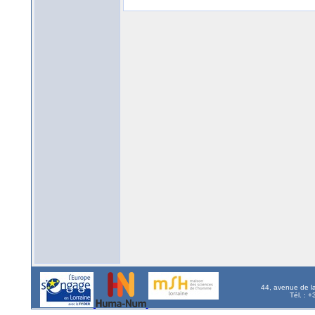
44, avenue de l
Tél. : 