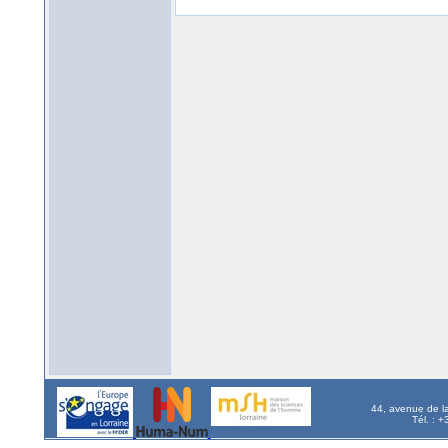
44, avenue de l
Tél. : 