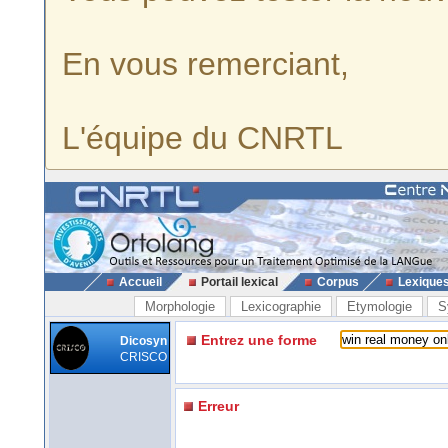
En vous remerciant,
L'équipe du CNRTL
Accueil
Portail lexical
Corpus
Lexique
Morphologie
Lexicographie
Etymologie
S
Entrez une forme
Dicosyn
CRISCO
Erreur