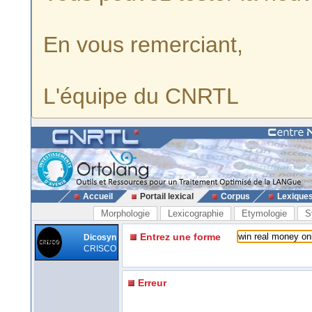
En vous remerciant,
L'équipe du CNRTL
Accueil
Portail lexical
Corpus
Lexique
Morphologie
Lexicographie
Etymologie
S
Entrez une forme
Dicosyn
CRISCO
Erreur