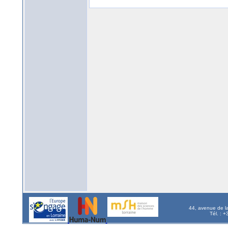
44, avenue de l
Tél. : 