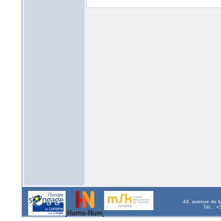
44, avenue de l
Tél. : 