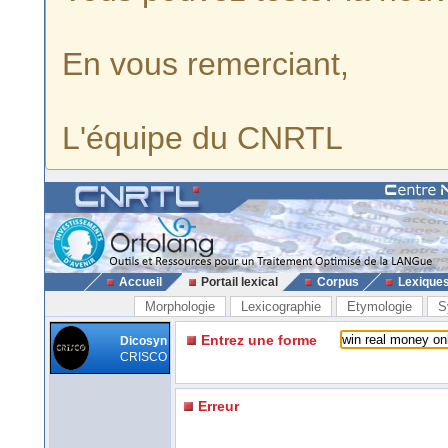
En vous remerciant,
L'équipe du CNRTL
Accueil
Portail lexical
Corpus
Lexique
Morphologie
Lexicographie
Etymologie
S
Entrez une forme
Dicosyn
CRISCO
Erreur