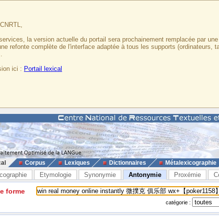
u CNRTL,
services, la version actuelle du portail sera prochainement remplacée par un
 une refonte complète de l'interface adaptée à tous les supports (ordinateurs, t
.
ion ici :
Portail lexical
cal
Corpus
Lexiques
Dictionnaires
Métalexicographie
cographie
Etymologie
Synonymie
Antonymie
Proxémie
C
ne forme
catégorie :