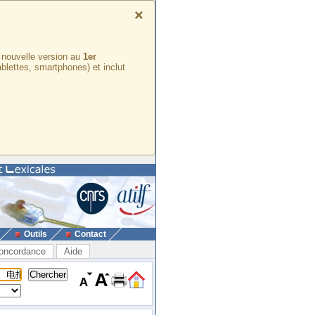
×
e nouvelle version au
1er
ablettes, smartphones) et inclut
Outils
Contact
oncordance
Aide