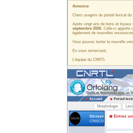
Annonce
Chers usagers du portail lexical d
Après vingt ans de bons et loyaux 
septembre 2026
. Celle-ci apporte
également de nouvelles ressources
Vous pouvez tester la nouvelle vers
En vous remerciant,
L'équipe du CNRTL
Accueil
Portail lexi
Morphologie
Lexi
Entrez u
Dicosyn
CRISCO