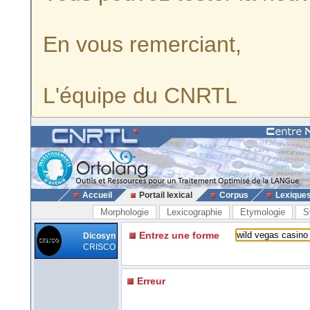
En vous remerciant,
L'équipe du CNRTL
Accueil
Portail lexical
Corpus
Lexique
Morphologie
Lexicographie
Etymologie
S
Entrez une forme
Dicosyn
CRISCO
Erreur