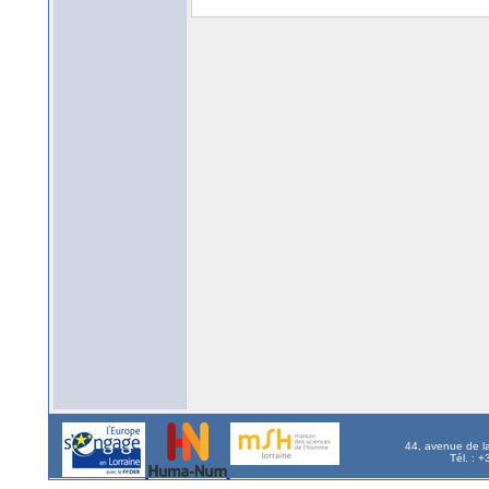
44, avenue de l
Tél. : 