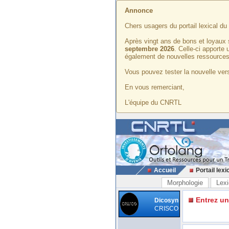
Annonce
Chers usagers du portail lexical d
Après vingt ans de bons et loyaux 
septembre 2026
. Celle-ci apporte
également de nouvelles ressources
Vous pouvez tester la nouvelle vers
En vous remerciant,
L'équipe du CNRTL
Accueil
Portail lexi
Morphologie
Lexi
Entrez u
Dicosyn
CRISCO