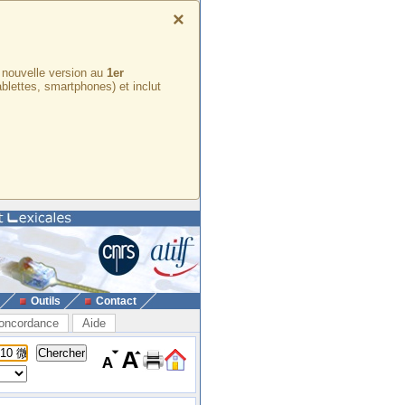
×
e nouvelle version au
1er
ablettes, smartphones) et inclut
Outils
Contact
oncordance
Aide