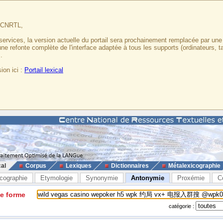
u CNRTL,
services, la version actuelle du portail sera prochainement remplacée par un
 une refonte complète de l'interface adaptée à tous les supports (ordinateurs, t
.
ion ici :
Portail lexical
cal
Corpus
Lexiques
Dictionnaires
Métalexicographie
cographie
Etymologie
Synonymie
Antonymie
Proxémie
C
ne forme
catégorie :