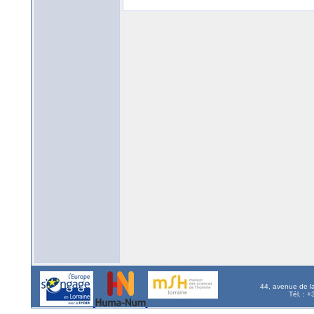
44, avenue de l
Tél. : 