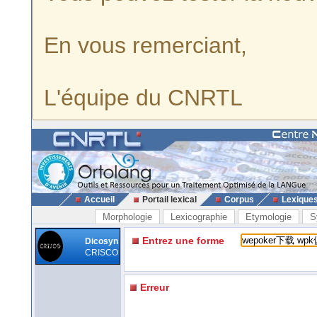
En vous remerciant,
L'équipe du CNRTL
Accueil
Portail lexical
Corpus
Lexique
Morphologie
Lexicographie
Etymologie
S
Entrez une forme
Dicosyn
CRISCO
Erreur