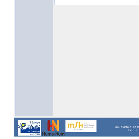
44, avenue de l
Tél. : 