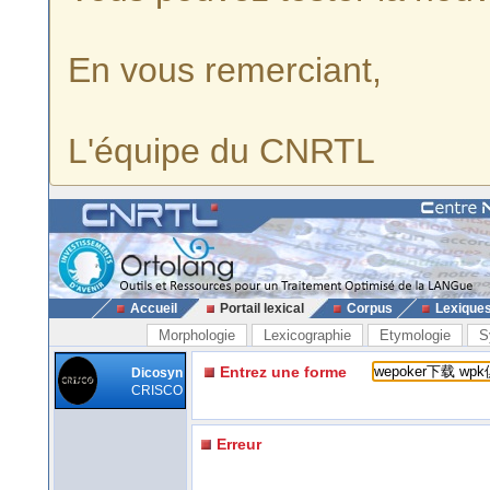
En vous remerciant,
L'équipe du CNRTL
Accueil
Portail lexical
Corpus
Lexique
Morphologie
Lexicographie
Etymologie
S
Entrez une forme
Dicosyn
CRISCO
Erreur