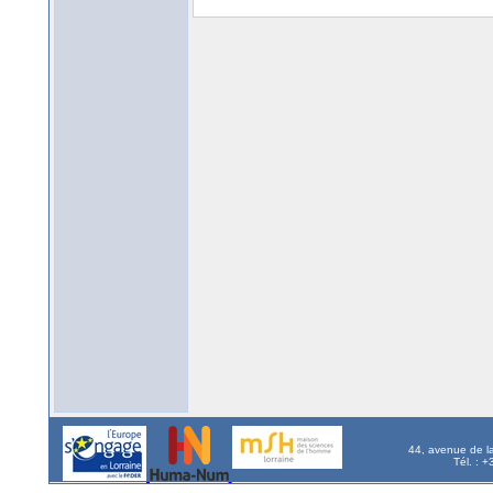
44, avenue de l
Tél. : 