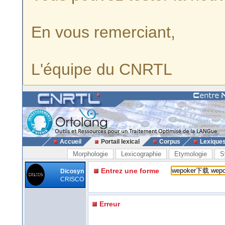
En vous remerciant,
L'équipe du CNRTL
Accueil
Portail lexical
Corpus
Lexique
Morphologie
Lexicographie
Etymologie
S
Entrez une forme
Dicosyn
CRISCO
Erreur