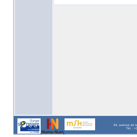
44, avenue de l
Tél. : 