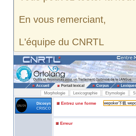
En vous remerciant,
L'équipe du CNRTL
Accueil
Portail lexical
Corpus
Lexique
Morphologie
Lexicographie
Etymologie
S
Entrez une forme
Dicosyn
CRISCO
Erreur