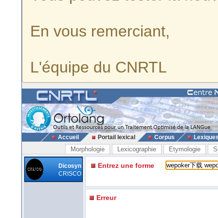
En vous remerciant,
L'équipe du CNRTL
Accueil
Portail lexical
Corpus
Lexique
Morphologie
Lexicographie
Etymologie
S
Entrez une forme
Dicosyn
CRISCO
Erreur