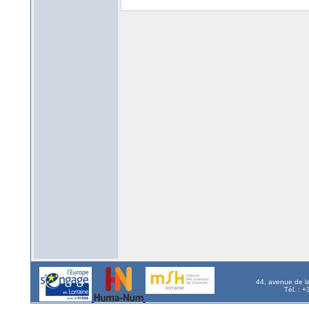
44, avenue de l
Tél. : 