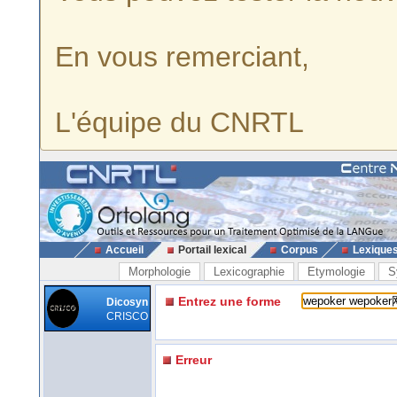
En vous remerciant,
L'équipe du CNRTL
Accueil
Portail lexical
Corpus
Lexique
Morphologie
Lexicographie
Etymologie
S
Entrez une forme
Dicosyn
CRISCO
Erreur