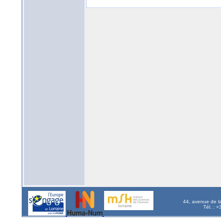
44, avenue de l
Tél. : 