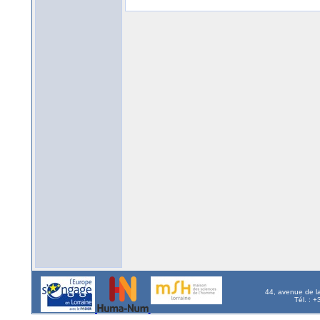
44, avenue de l
Tél. : 