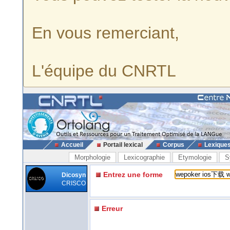
En vous remerciant,
L'équipe du CNRTL
Accueil
Portail lexical
Corpus
Lexique
Morphologie
Lexicographie
Etymologie
S
Entrez une forme
Dicosyn
CRISCO
Erreur