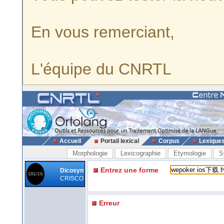
En vous remerciant,
L'équipe du CNRTL
Accueil
Portail lexical
Corpus
Lexique
Morphologie
Lexicographie
Etymologie
S
Entrez une forme
Dicosyn
CRISCO
Erreur