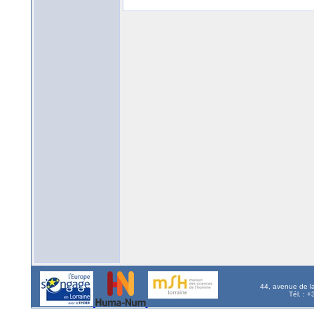
44, avenue de l
Tél. : 