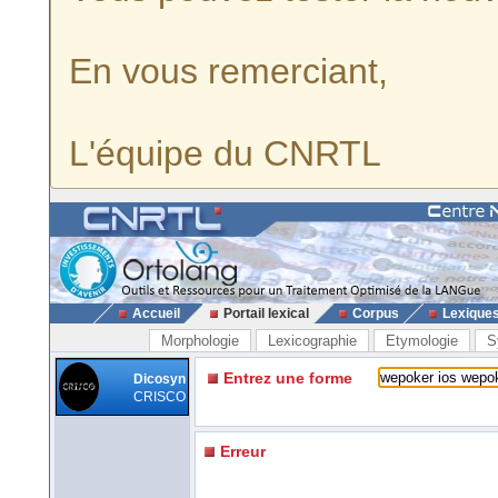
En vous remerciant,
L'équipe du CNRTL
Accueil
Portail lexical
Corpus
Lexique
Morphologie
Lexicographie
Etymologie
S
Entrez une forme
Dicosyn
CRISCO
Erreur