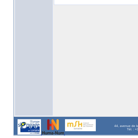
44, avenue de l
Tél. : 