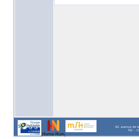
44, avenue de l
Tél. : 