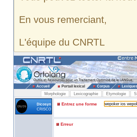
En vous remerciant,
L'équipe du CNRTL
Accueil
Portail lexical
Corpus
Lexique
Morphologie
Lexicographie
Etymologie
S
Entrez une forme
Dicosyn
CRISCO
Erreur