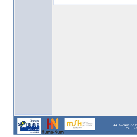
44, avenue de l
Tél. : 