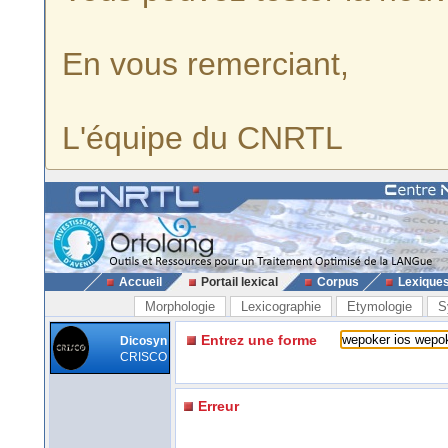
En vous remerciant,
L'équipe du CNRTL
Accueil
Portail lexical
Corpus
Lexique
Morphologie
Lexicographie
Etymologie
S
Entrez une forme
Dicosyn
CRISCO
Erreur