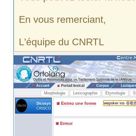
En vous remerciant,
L'équipe du CNRTL
Accueil
Portail lexical
Corpus
Lexique
Morphologie
Lexicographie
Etymologie
S
Entrez une forme
Dicosyn
CRISCO
Erreur