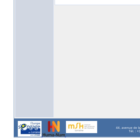
44, avenue de l
Tél. : 