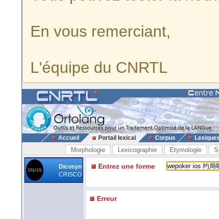
En vous remerciant,
L'équipe du CNRTL
Accueil
Portail lexical
Corpus
Lexique
Morphologie
Lexicographie
Etymologie
S
Entrez une forme
Dicosyn
CRISCO
Erreur