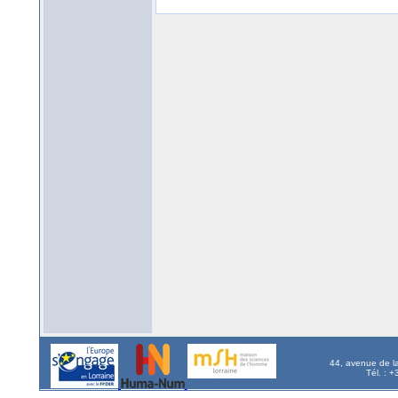
44, avenue de l
Tél. : 