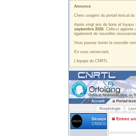
Annonce
Chers usagers du portail lexical d
Après vingt ans de bons et loyaux 
septembre 2026
. Celle-ci apporte
également de nouvelles ressources
Vous pouvez tester la nouvelle vers
En vous remerciant,
L'équipe du CNRTL
Accueil
Portail lexi
Morphologie
Lexi
Entrez u
Dicosyn
CRISCO