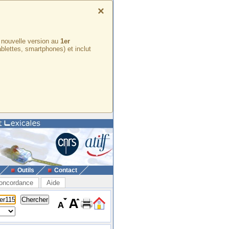
×
e nouvelle version au
1er
ablettes, smartphones) et inclut
Outils
Contact
oncordance
Aide