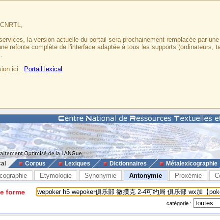
u CNRTL,
services, la version actuelle du portail sera prochainement remplacée par un
 une refonte complète de l'interface adaptée à tous les supports (ordinateurs, t
.
ion ici :
Portail lexical
cal
Corpus
Lexiques
Dictionnaires
Métalexicographie
cographie
Etymologie
Synonymie
Antonymie
Proxémie
C
ne forme
catégorie :