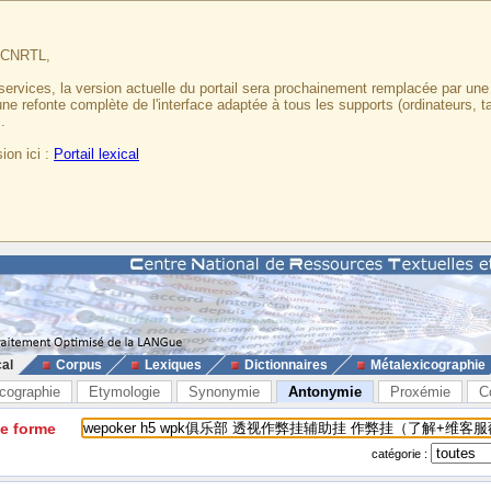
u CNRTL,
services, la version actuelle du portail sera prochainement remplacée par un
 une refonte complète de l'interface adaptée à tous les supports (ordinateurs, t
.
ion ici :
Portail lexical
cal
Corpus
Lexiques
Dictionnaires
Métalexicographie
cographie
Etymologie
Synonymie
Antonymie
Proxémie
C
ne forme
catégorie :