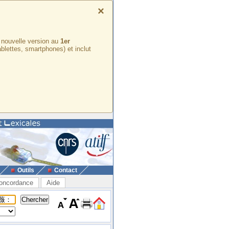
×
e nouvelle version au
1er
ablettes, smartphones) et inclut
Outils
Contact
oncordance
Aide