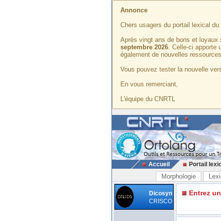
Annonce
Chers usagers du portail lexical d
Après vingt ans de bons et loyaux 
septembre 2026
. Celle-ci apporte
également de nouvelles ressources
Vous pouvez tester la nouvelle vers
En vous remerciant,
L'équipe du CNRTL
Accueil
Portail lexi
Morphologie
Lexi
Entrez u
Dicosyn
CRISCO