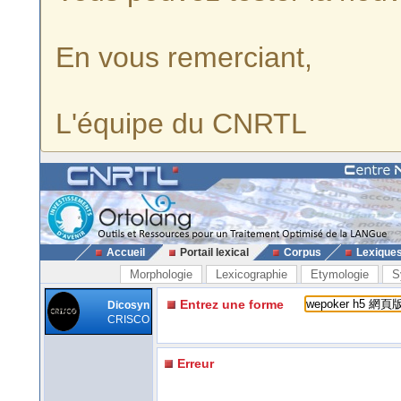
En vous remerciant,
L'équipe du CNRTL
Accueil
Portail lexical
Corpus
Lexique
Morphologie
Lexicographie
Etymologie
S
Entrez une forme
Dicosyn
CRISCO
Erreur