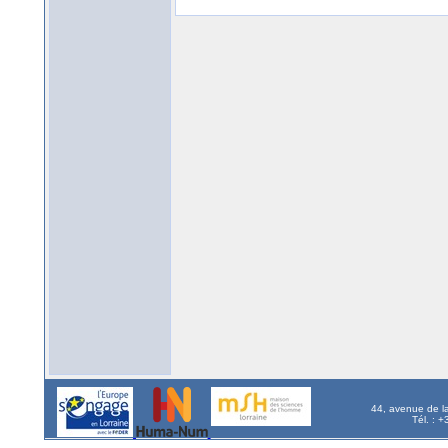
44, avenue de l
Tél. : 