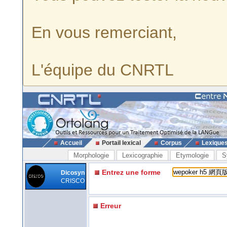
En vous remerciant,
L'équipe du CNRTL
Accueil
Portail lexical
Corpus
Lexique
Morphologie
Lexicographie
Etymologie
S
Entrez une forme
Dicosyn
CRISCO
Erreur