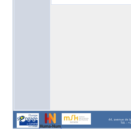
44, avenue de l
Tél. : 