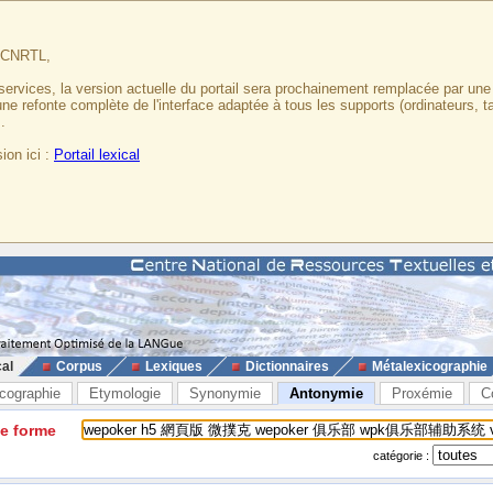
u CNRTL,
services, la version actuelle du portail sera prochainement remplacée par un
 une refonte complète de l'interface adaptée à tous les supports (ordinateurs, t
.
ion ici :
Portail lexical
cal
Corpus
Lexiques
Dictionnaires
Métalexicographie
cographie
Etymologie
Synonymie
Antonymie
Proxémie
C
ne forme
catégorie :