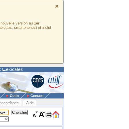
×
e nouvelle version au
1er
ablettes, smartphones) et inclut
Outils
Contact
oncordance
Aide