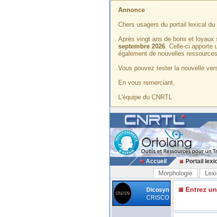
Annonce
Chers usagers du portail lexical d
Après vingt ans de bons et loyaux 
septembre 2026
. Celle-ci apporte
également de nouvelles ressources
Vous pouvez tester la nouvelle vers
En vous remerciant,
L'équipe du CNRTL
Accueil
Portail lexi
Morphologie
Lexi
Entrez u
Dicosyn
CRISCO