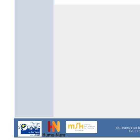
44, avenue de l
Tél. : 