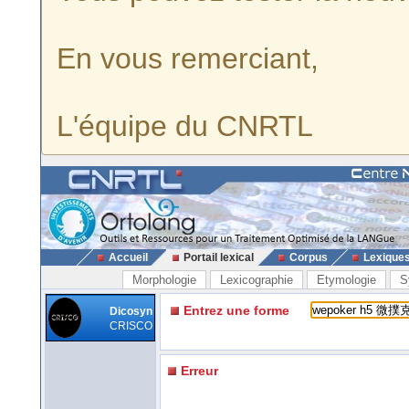
En vous remerciant,
L'équipe du CNRTL
Accueil
Portail lexical
Corpus
Lexique
Morphologie
Lexicographie
Etymologie
S
Entrez une forme
Dicosyn
CRISCO
Erreur