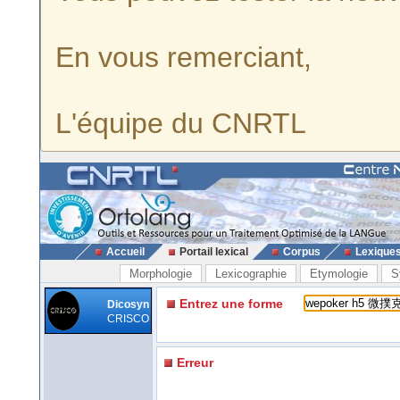
En vous remerciant,
L'équipe du CNRTL
Accueil
Portail lexical
Corpus
Lexique
Morphologie
Lexicographie
Etymologie
S
Entrez une forme
Dicosyn
CRISCO
Erreur