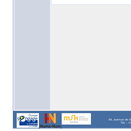
44, avenue de l
Tél. : 