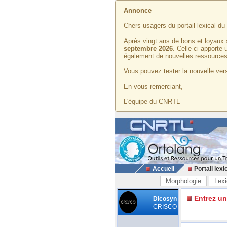
Annonce
Chers usagers du portail lexical d
Après vingt ans de bons et loyaux 
septembre 2026
. Celle-ci apporte
également de nouvelles ressources
Vous pouvez tester la nouvelle vers
En vous remerciant,
L'équipe du CNRTL
Accueil
Portail lexi
Morphologie
Lexi
Entrez u
Dicosyn
CRISCO