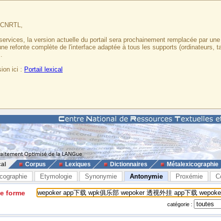
u CNRTL,
services, la version actuelle du portail sera prochainement remplacée par un
 une refonte complète de l'interface adaptée à tous les supports (ordinateurs, t
.
ion ici :
Portail lexical
cal
Corpus
Lexiques
Dictionnaires
Métalexicographie
cographie
Etymologie
Synonymie
Antonymie
Proxémie
C
ne forme
catégorie :