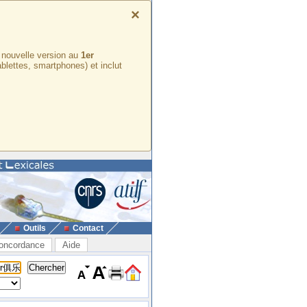
×
e nouvelle version au
1er
ablettes, smartphones) et inclut
Outils
Contact
oncordance
Aide