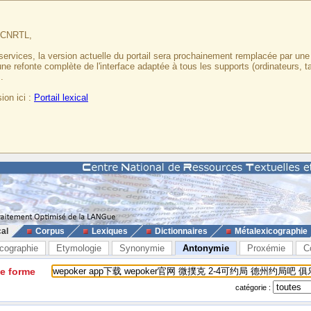
u CNRTL,
services, la version actuelle du portail sera prochainement remplacée par un
 une refonte complète de l'interface adaptée à tous les supports (ordinateurs, t
.
ion ici :
Portail lexical
cal
Corpus
Lexiques
Dictionnaires
Métalexicographie
cographie
Etymologie
Synonymie
Antonymie
Proxémie
C
ne forme
catégorie :