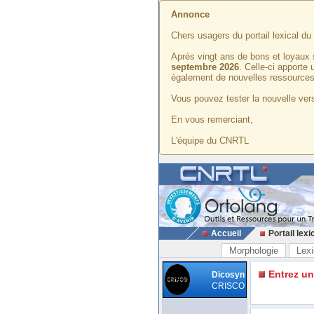
Annonce
Chers usagers du portail lexical d
Après vingt ans de bons et loyaux 
septembre 2026
. Celle-ci apporte
également de nouvelles ressources
Vous pouvez tester la nouvelle vers
En vous remerciant,
L'équipe du CNRTL
Accueil
Portail lexi
Morphologie
Lexi
Entrez u
Dicosyn
CRISCO