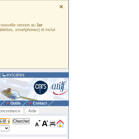
×
e nouvelle version au
1er
ablettes, smartphones) et inclut
Outils
Contact
oncordance
Aide