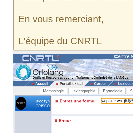
En vous remerciant,
L'équipe du CNRTL
Accueil
Portail lexical
Corpus
Lexique
Morphologie
Lexicographie
Etymologie
S
Entrez une forme
Dicosyn
CRISCO
Erreur