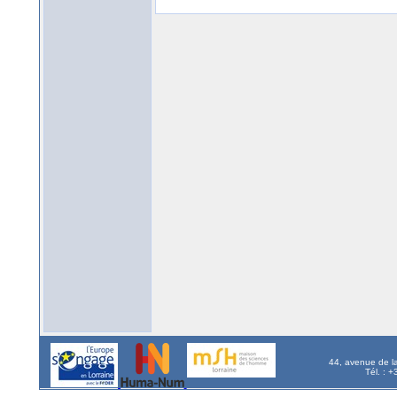
44, avenue de l
Tél. : 